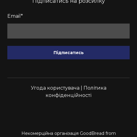
Підписатись на розсилку
Email
*
Підписатись
Угода користувача
|
Політика
конфіденційності
Некомерційна організація GoodBread from