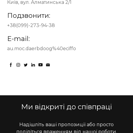
Київ, вул. Алматинська 2/1
Подзвонити:
+38(099)-273-94-38
E-mail:
au.moc.daerbdoog%40eciffo
Ми відкриті до співпраці
Надішліть ваші пропозиції або просто
поділіться враженням від нашої роботи.