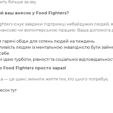
ить більше за їжу.
й ваш внесок у Food Fighters?
ghters існує завдяки підтримці небайдужих людей, як
нансово чи волонтерською працею. Ваша допомога 
 гарячі обіди для сотень людей на тиждень.
ивість людям із ментальною інвалідністю бути зайн
себе.
дею турботи, рівності та соціальної відповідальност
 Food Fighters просто зараз!
 — це шанс змінити життя тих, хто цього потребує.
есок тут