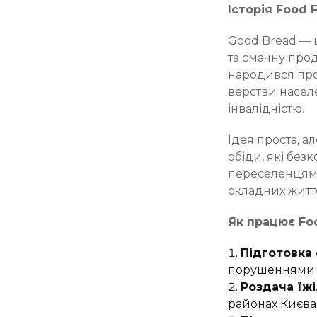
Історія Food 
Good Bread — 
та смачну прод
народився проє
верстви насел
інвалідністю.
Ідея проста, 
обіди, які без
переселенцям, 
складних житт
Як працює Foo
Підготовка 
порушеннями г
Роздача їжі
районах Києва,