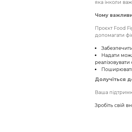
яка інколи важ
Чому важливи
Проєкт Food Fi
допомагати фі
Забезпечити
Надати можл
реалізовувати 
Поширювати і
Долучіться до
Ваша підтримка
Зробіть свій вн