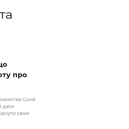
та
що
оту про
приємства Good
й дати
відчути свою