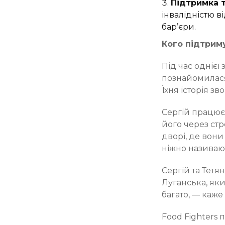
Підтримка т
інвалідністю в
бар’єри.
Кого підтриму
Під час однієї
познайомилася 
Їхня історія зв
Сергій працює
його через стр
дворі, де вони
ніжно називаю
Сергій та Тетя
Луганська, яки
багато, — каже
Food Fighters 