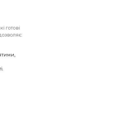
і готові
дозволяє:
ятими,
і.