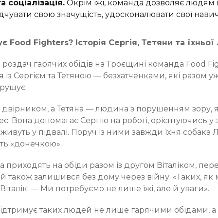
а соціалізація.
Окрім їжі, команда дозволяє людям 
ідчувати свою значущість, удосконалювати свої нави
є Food Fighters? Історія Сергія, Тетяни та їхньої
 з роздач гарячих обідів на Троєщині команда Food Fi
із Сергієм та Тетяною — безхатченками, які разом уже
орушує.
 двірником, а Тетяна — людина з порушенням зору, я
ес. Вона допомагає Сергію на роботі, орієнтуючись 
 живуть у підвалі. Поруч із ними завжди їхня собака 
ть «донечкою».
на приходять на обіди разом із другом Віталіком, пер
й також залишився без дому через війну. «Таких, як 
 Віталік. — Ми потребуємо не лише їжі, але й уваги».
підтримує таких людей не лише гарячими обідами, а 