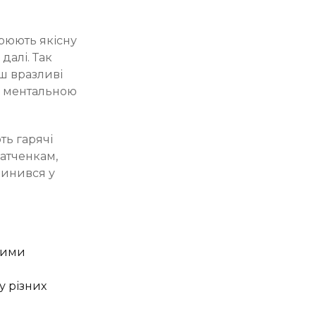
рюють якісну
далі. Так
ш вразливі
з ментальною
ть гарячі
хатченкам,
пинився у
ними
у різних