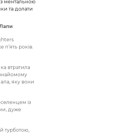
із ментальною
чки та долати
 Лапи
ghters
 п’ять років.
ка втратила
у знайомому
Лапа, яку вони
еселенцем із
ми, дуже
й турботою,