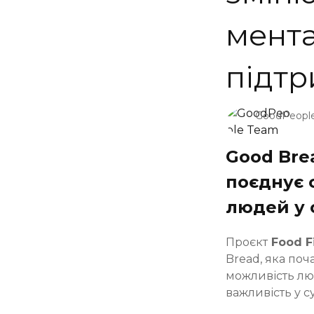
мента
підтр
GoodPeopl
Good Brea
поєднує с
людей у 
Проєкт
Food F
Bread, яка поч
можливість люд
важливість у су