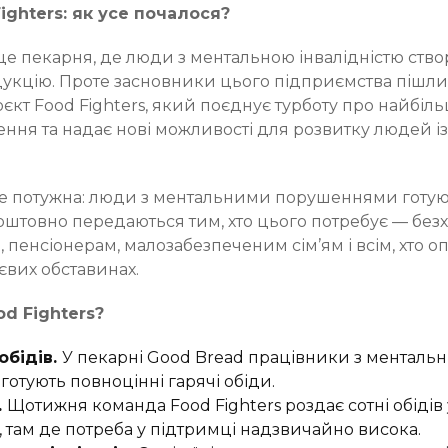
Fighters: як усе почалося?
це пекарня, де люди з ментальною інвалідністю ство
укцію. Проте засновники цього підприємства пішли 
кт Food Fighters, який поєднує турботу про найбіль
ення та надає нові можливості для розвитку людей і
але потужна: люди з ментальними порушеннями готую
коштовно передаються тим, хто цього потребує — без
пенсіонерам, малозабезпеченим сім’ям і всім, хто о
євих обставинах.
d Fighters?
обідів.
У пекарні Good Bread працівники з менталь
отують повноцінні гарячі обіди.
.
Щотижня команда Food Fighters роздає сотні обідів 
 там де потреба у підтримці надзвичайно висока.