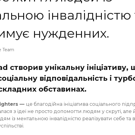
льною інвалідністю 
имує нужденних.
e Team
d створив унікальну ініціативу, 
оціальну відповідальність і турб
складних обставинах.
ighters —
це благодійна ініціатива соціального під
алася з ідеї не просто допомогти людям у скруті, але 
ям із ментальною інвалідністю реалізувати себе та 
спільстві.